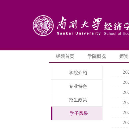
经院首页
学院概况
师资
2
学院介绍
2
专业特色
2
招生政策
2
2
学子风采
2