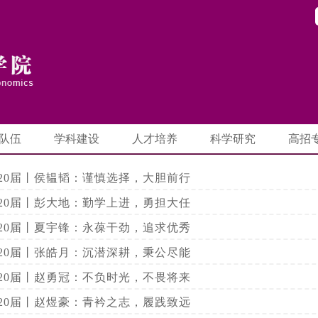
队伍
学科建设
人才培养
科学研究
高招
020届丨侯韫韬：谨慎选择，大胆前行
020届丨彭大地：勤学上进，勇担大任
020届丨夏宇锋：永葆干劲，追求优秀
020届丨张皓月：沉潜深耕，秉公尽能
020届丨赵勇冠：不负时光，不畏将来
020届丨赵煜豪：青衿之志，履践致远