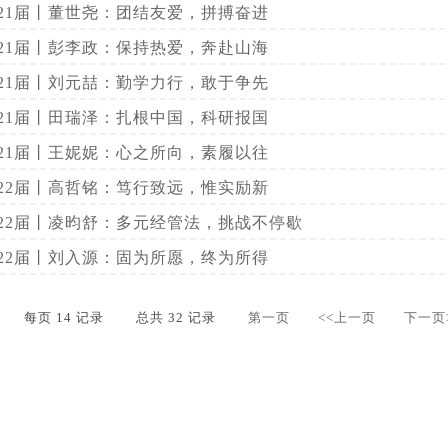
021届丨董世尧：团结友爱，拼搏奋进
021届丨彭李政：保持热爱，奔赴山海
021届丨刘元喆：勤学力行，敢于争先
021届丨田瑞泽：扎根中国，科研报国
021届丨王妮妮：心之所向，素履以往
022届丨高哲铭：笃行致远，惟实励新
022届丨凌昀舒：多元经管法，挑战不停歇
022届丨刘入源：固为所愿，终为所得
每页
14
记录
总共
32
记录
第一页
<<上一页
下一页