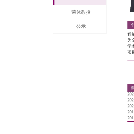
荣休教授
公示
程
为
学
项
2
20
20
20
20