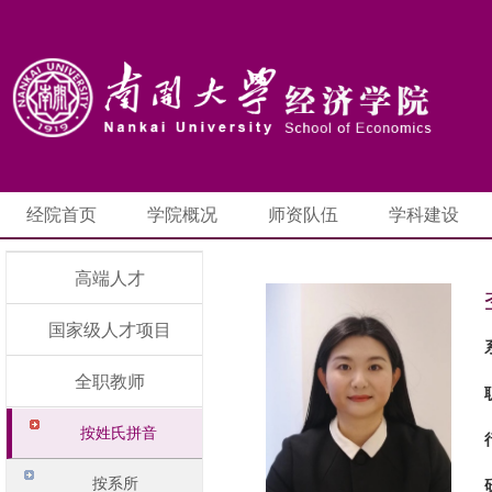
经院首页
学院概况
师资队伍
学科建设
高端人才
国家级人才项目
全职教师
按姓氏拼音
按系所