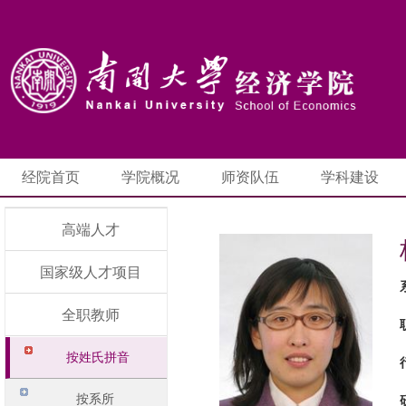
经院首页
学院概况
师资队伍
学科建设
高端人才
国家级人才项目
全职教师
按姓氏拼音
按系所