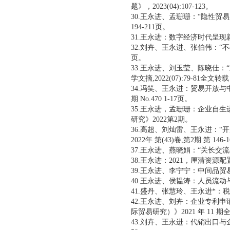
题》，2023(04):107-123。
30.王永进、孟珊珊：“隐性贸易
194-211页。
31.王永进：数字经济时代呈现新
32.刘卉、王永进、张伯伟：“
页。
33.王永进、刘玉莹、陈晓佳：
学文摘,2022(07):79-81全文转
34.冯笑、王永进：贸易开放与
期 No.470 1-17页。
35.王永进，孟珊珊：企业自
研究》2022第2期。
36.高超、刘灿雷、王永进：“
2022年 第(43)卷,第2期 第 146-
37.王永进、燕晓娟：“关长交
38.王永进：2021，厘清资
39.王永进、李宁宁：中间品贸
40.王永进、侯韫涛：人员流动
41.盛丹、张慧玲、王永进*：税
42.王永进、刘卉：企业专利申
际贸易研究）》2021 年 11 
43.刘卉、王永进：代销出口与