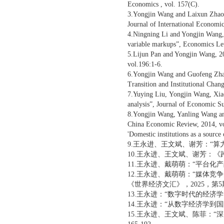
Economics , vol. 157(C).
3.Yongjin Wang and Laixun Zhao,
Journal of International Economics
4.Ningning Li and Yongjin Wang, 2
variable markups”, Economics Lett
5.Lijun Pan and Yongjin Wang, 2
vol.196:1-6.
6.Yongjin Wang and Guofeng Zhang
Transition and Institutional Chan
7.Yuying Liu, Yongjin Wang, Xiaof
analysis”, Journal of Economic S
8.Yongjin Wang, Yanling Wang and
China Economic Review, 2014, v
'Domestic institutions as a sourc
9.王永进、王文斌、谢芳：“
10.王永进、王文斌、谢芳：《
11.王永进、戴萌萌：“平台化产
12.王永进、戴萌萌：“媒体竞
《世界经济文汇》，2025，第5期
13.王永进：“数字时代的经济学：
14.王永进：“从数字经济学到国
15.王永进、王文斌、陈菲：“深