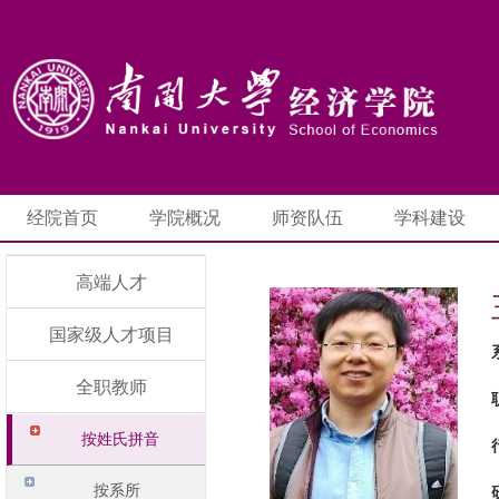
经院首页
学院概况
师资队伍
学科建设
高端人才
国家级人才项目
全职教师
按姓氏拼音
按系所