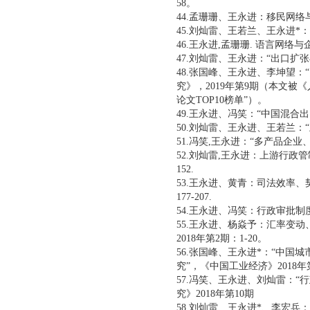
58。
44.孟珊珊、王永进：移民网络
45.刘灿雷、王若兰、王永进*：国
46.王永进,孟珊珊. 语言网络与企
47.刘灿雷、王永进：“出口扩
48.张国峰、王永进、李坤望
究》，2019年第9期（本文被
论文TOP10榜单”）。
49.王永进、冯笑：“中国混合
50.刘灿雷、王永进、王若兰：
51.冯笑,王永进：“多产品企
52.刘灿雷,王永进：上游行政管
152.
53.王永进、黄青：司法效率、
177-207.
54.王永进、冯笑：行政审批制
55.王永进、杨焱予：汇率变
2018年第2期：1-20。
56.张国峰、王永进*：“中
究”，《中国工业经济》2018
57.冯笑、王永进、刘灿雷：
究》2018年第10期
58.刘灿雷、王永进*、李宏