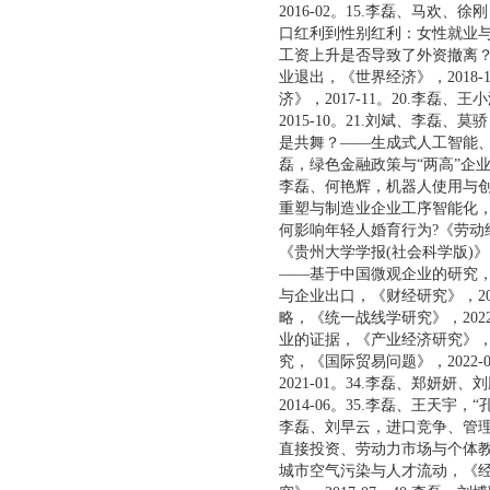
2016-02。15.李磊、马欢
口红利到性别红利：女性就业与企
工资上升是否导致了外资撤离？《
业退出，《世界经济》，2018
济》，2017-11。20.李
2015-10。21.刘斌、李磊
是共舞？——生成式人工智能、就
磊，绿色金融政策与“两高”企业
李磊、何艳辉，机器人使用与创业
重塑与制造业企业工序智能化，《
何影响年轻人婚育行为?《劳动经
《贵州大学学报(社会科学版)》
——基于中国微观企业的研究，《
与企业出口，《财经研究》，20
略，《统一战线学研究》，202
业的证据，《产业经济研究》，2
究，《国际贸易问题》，2022
2021-01。34.李磊、郑
2014-06。35.李磊、王天
李磊、刘早云，进口竞争、管理者
直接投资、劳动力市场与个体教育
城市空气污染与人才流动，《经济