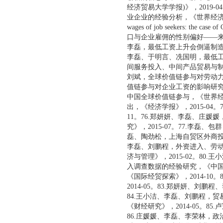
经济贸易大学学报)》，2019
业企业的经验分析，《世界经济研究》，2019-06
wages of job seekers: the ca
口与企业雇佣的性别偏好——来自
李磊，最低工资上升会倒逼制造业
李磊、于明言、冼国明，最低工资
间服务投入、中间产品贸易与制造
刘斌，全球价值链参与对劳动力就
值链参与对企业工资的影响研究，
中国全球价值链参与，《世界经济
出，《经济学报》，2015-0
11。76.郑妍妍、李磊、庄
究》，2015-07。77.李磊
磊、陶劲松，上海自贸区外商投资
李磊、刘鹏程，外资进入、劳动
济与管理》，2015-02。8
入调查数据的经验研究，《中国经
《国际经贸探索》，2014-1
2014-05。83.郑妍妍、刘
84.王小洁、李磊、刘鹏程，
《财经研究》，2014-05。8
86.庄媛媛、李磊、李荣林，政