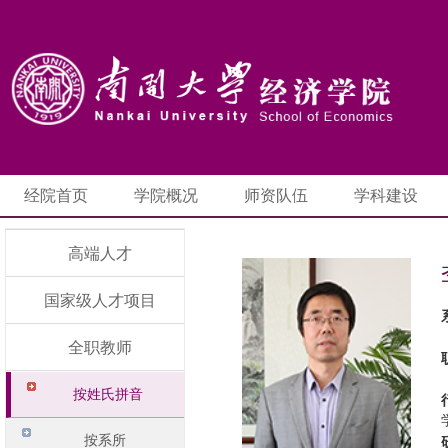
经院首页
学院概况
师资队伍
学科建设
高端人才
国家级人才项目
全职教师
按姓氏拼音
按系所