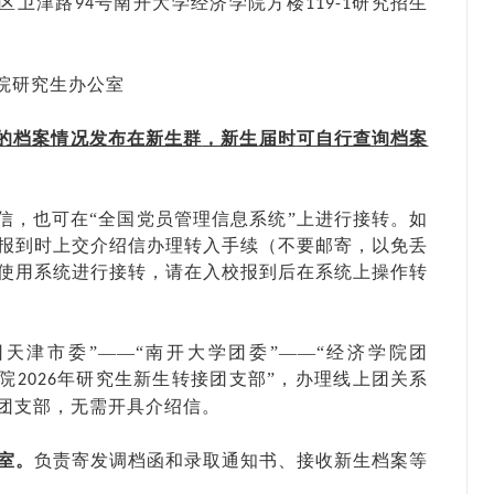
区卫津路
号
南开
大学经济学院方楼
研究
招生
94
119
-1
院研究生办公室
的档案情况
发布在新生群
，新生
届时
可自行查询档案
信，也可在
“全国党员管理信息系统”上进行接转。如
报到时上交介绍信办理转入手续（不要邮寄，以免丢
使用系统进行接转，请在入校报到后在系统上操作转
团天津市委”——“南开大学团委”——“经济学院团
院
年研究生新生转接团支部
”，办理线上团关系
202
6
团支部，无需开具介绍信。
室。
负责寄发调档函和录取通知书、接收新生档案等