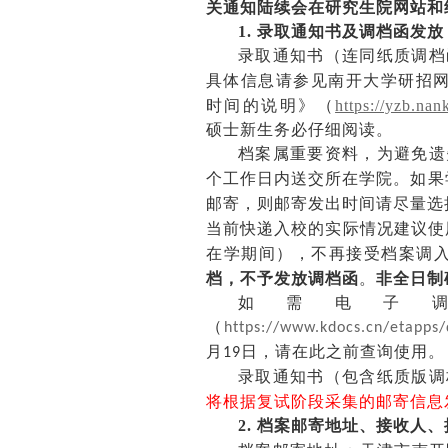
关通知
陆续
会在
研究生院网站和
1.
录取通知书及调档函发放
录取通知书（连同纸质调档
具体信息请参见南开大学研招
时间的说明》（
https://yzb.na
硕士新生务必仔细阅读。
档案属重要资料，为避免遗
个工作日内送交所在学院。如果
邮寄，则邮寄发出时间请尽量选
当前快递入校的实际情况建议使
在学期间），不再接受档案调
档
，
不予发放调档函
。
非全日制
如
需电子
（
https://www.kdocs.cn/etapps
月
日，请在此之前查询使用
。
19
录取通知书（包含纸质版调
将根据复试阶段采集的
邮寄信息
2.
档案邮寄地址、接收人、