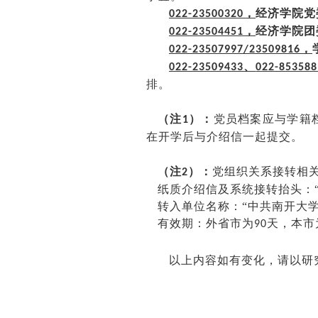
，
经济学院党
022-23500320
，
经济学院团
0
22
-
23504451
，
022-23507997/23509816
、
022-23509433
022-853588
排。
（注
）：
党员档案应与学籍
1
在开学后与介绍信一起提交。
（注
）：
党组织关系接转相
2
纸质介绍信及系统接转抬头：
转入单位名称：
“中共南开大
有效期：外省市为
天，本市
90
以上内容如有变化，请以研