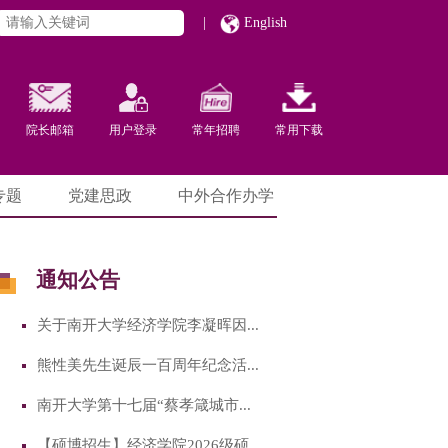
|
English
院长邮箱
用户登录
常年招聘
常用下载
专题
党建思政
中外合作办学
通知公告
关于南开大学经济学院李凝晖因...
熊性美先生诞辰一百周年纪念活...
南开大学第十七届“蔡孝箴城市...
【硕博招生】经济学院2026级硕...