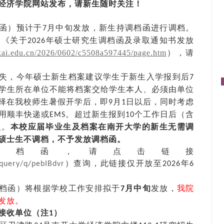
经济学院
网
站
发布
，请
新生随时
关注
！
函）预计于
月中旬发放，
新生持调档函进行调档。
7
网《关于
年硕士研究生调档函及录取通知书发放
2026
nkai.edu.cn/2026/0602/c5508a597445/page.htm
），请
失，今年硕士新生档案建议学生于新生
入学
报到后
7
学生所在单位不能将档案交给学生本人、必须由单位
择在我校
师生暑假
开学
后，
即
月
日以后，同时考虑
9
1
用顺丰快递
或
。超过新生报到
个工作日后（含
EMS
10
入。
本校应届毕业生及档案在南开大学的新生无需
调
硕士生不调档，不予发放调档函。
调档函，请点击链接
）查询，此链接仅开放至
年
/query/q/pebIBdvr
2026
6
档函）将根据学校工作安排拟于
月中旬
发放，
我院
7
发放
。
接收单位（注
）
1