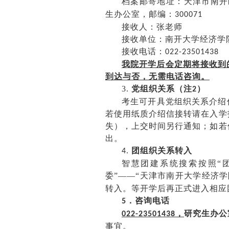
档案邮寄地址：
天津市
南开
生办公室，邮编：
300071
接收人：
张
老师
接收单位：南开大学经济学
接收电话：
022-23501438
我院开学后会定期将接收到
到达与否，无需电话咨询。
3.
党组织关系（注
）
2
考生可开具党组织关系介绍
若使用纸质介绍信接转请在入学
失），上交时间另行通知；如若
出。
团组织
关系转入
4.
智慧团建系统搜索按照
“
委”——“天津市南开大学经济学
转入。等开学后再正式进入相应
．咨询电话
5
，
研究生办公
022-23501438
事宜。