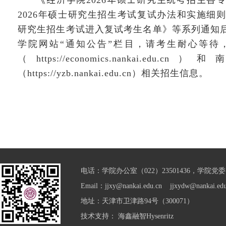
《
经济学院
202
6
年硕士研究生统考招生各
202
6
年硕士研究生招生考试复试办法和实施细
研究生
招生
考试
进入
复试考生名单
》
等系列通知
学院网站“通知公告”栏目，请考生耐心等待
（
https://e
conomics.nankai.edu.cn
）和南
（
https://yzb.nankai.edu.cn
）相关招生信息。
电话：学院办公室（022）23501436，学院党委（0
Email：jjxy@nankai.edu.cn jjxydw@nankai.edu
地址：天津市卫津路94号（300071）
技术支持：
海鑫融智Hysenritz