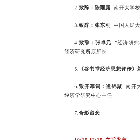
2.
致辞：陈雨露
南开大学
3.
致辞：
张东刚
中国人民大
4.
致辞：张卓元
“经济研
经济研究所原所长
5.
《谷书堂经济思想评传》
6.
致开幕词：
逄锦聚
南开
经济学研究中心主任
7.
合影留念
10:15-12:15 主旨发言