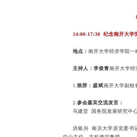
14:00-17:30
纪念南开大学
地点：
南开大学经济学院一
主持人：
李俊青
ㅤ
南开大学经
1.
致辞：
盛
ㅤ
斌
ㅤ
南开大学副校
2.
参会嘉宾交流发言：
马建堂 国务院发展研究中
洪银兴 南京大学原党委书
中心主任、文科资深教授