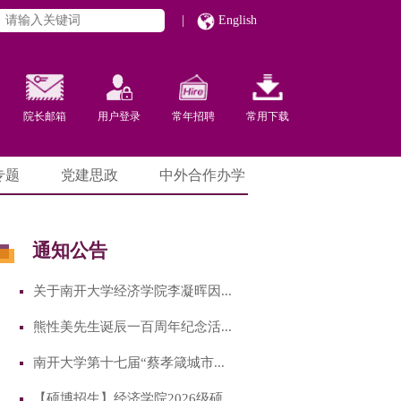
|
English
院长邮箱
用户登录
常年招聘
常用下载
专题
党建思政
中外合作办学
通知公告
关于南开大学经济学院李凝晖因...
熊性美先生诞辰一百周年纪念活...
南开大学第十七届“蔡孝箴城市...
【硕博招生】经济学院2026级硕...