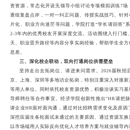
资资源，常态化开设无领导小组讨论专项模拟训练
7
场
逐组复盘点评，一对一纠正问题、传授实战技巧。针对
片化、职业方向迷茫等问题，学院打造“学长请回答”
2-3
年内的优秀校友开展深度交流。活动围绕入行门槛
天、职业晋升路径等内容分享实岗经验，帮助学生全方
息差。
三、深化校企联动，双向打通岗位供需壁垒
坚持走出去拓岗位、请进来问需求。
2026
届秋招
京、上海、深圳等多地访企拓岗，特别注重深入对接新
等用人单位。同时依托校友资源优势，积极洽谈实习基
导师聘任等合作事宜。经济学院创新性推出“
HR
请把脉
请企业
HR
面对面沟通，通过对比招聘需求变化及原因
深挖应届生各轮面试未通过的主要原因、通过资源互换
以市场端用人实际反向优化人才培养方案与就业辅导内