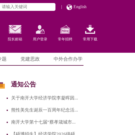
|
English
院长邮箱
用户登录
常年招聘
常用下载
专题
党建思政
中外合作办学
通知公告
关于南开大学经济学院李凝晖因...
熊性美先生诞辰一百周年纪念活...
南开大学第十七届“蔡孝箴城市...
【硕博招生】经济学院2026级硕...