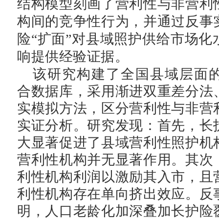
结构模型刻画
了营利性与非营利
构
间的
竞争
性
行为，
并通过反事
险
“扩面”对县域照护供给市场化
响提供
经验证据。
该研究构建了全国县域层面
合数据库，采用
渐进双重差分法
实模拟方法，区分营利性与非营
实证分析。研究发现：首先，长
大显著促进了县域营利性照护机
营利性机构并无显著作用。其次
利性机构利润以激励其入市，且
利性机构存在单向
挤出效应
。反
明，人口老龄化加深叠加长护险