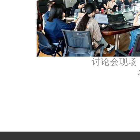
讨论
会现
场