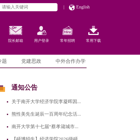
|
English
院长邮箱
用户登录
常年招聘
常用下载
专题
党建思政
中外合作办学
通知公告
关于南开大学经济学院李凝晖因...
熊性美先生诞辰一百周年纪念活...
南开大学第十七届“蔡孝箴城市...
【硕博招生】经济学院2026级硕...