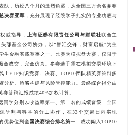
表队，历经
八
个月的激烈角逐
，
从全国三万余名参赛
总决赛亚军
，充分展现了经院学子扎实的专业功底与
所
权威指导，
上海证券
有限责任公司
与
财联社
联合主
家头部基金公司协
办，以
“
智汇交锋，财富启航
”
为主
学生金融实践赛事之一。比赛为模拟盘大赛，仅限于
量撮合成交，完全仿真。参赛选手需在模拟交易环境下
线上ETF知识竞赛、决赛、
TOP10
团队精英赛答辩
多
资分析、策略构建与风险管控能力。最终综合得分由
英赛
答辩汇报成绩40%加权计算
。
远同学分别以收益率第一、第二名的成绩晋级；全国
观研判与科学的分工协作，在
33
个交易日内实现
的优势
位列
全国决赛综合排名第一
，成功闯入
TOP10