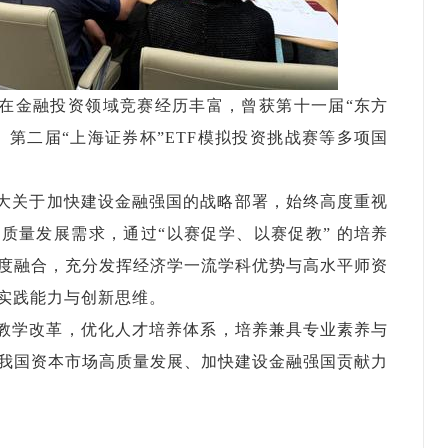
在金融投资领域竞赛经历
丰富，曾获第十一届
“
东方
、
第二届
“
上海证券杯
”
ETF模拟投资挑战赛等多项国
大关于加快建设金融强国的战略部署，始终高度重视
高质量发展需求，通过
“
以赛促学、以赛促教
”
的培养
度融合，充分发挥
经济学一流
学科
优势
与
高水平
师资
实践能力与创新思维。
教学改革，
优化
人才培养
体系
，培养兼具专业素养与
我国资本市场高质量发展、加快建设金融强国贡献力