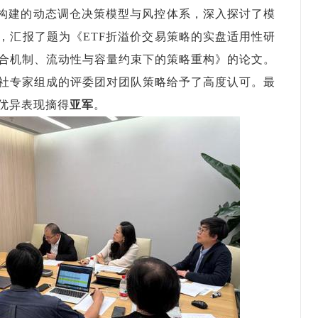
构建
的动态调仓决策模型与风控体系，深入探讨了模
，
汇报
了题为《ETF折溢价交易策略的实盘适用性研
合机制、流动性与容量约束下的策略重构》的论文
。
社专家组成的评委团对团队策略给予了
高度认可。最
优异表现摘得
亚军
。