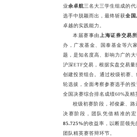
业
余卓航
三名大三学生组成的代
选手中脱颖而出，最终斩获
全国
卓越的实践能力。
本届赛事由
上海证券交易
办，广发基金、国泰基金等六
题，是
知名度高
、影响力广的大
沪深ETF交易，根据实盘交易
创建投资组合。通过
校级初赛、
轮选拔，全面
考察
参赛选手的投
全国决赛综合排名成绩60%及
精
校级初赛阶段，祁俊豪、路
决赛阶段，团队凭借精准的宏
85.725%
的
收益率，以断层领先
团队
精英赛答辩环节。