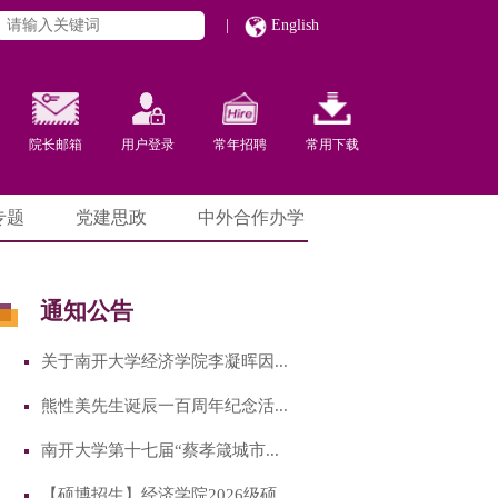
|
English
院长邮箱
用户登录
常年招聘
常用下载
专题
党建思政
中外合作办学
通知公告
关于南开大学经济学院李凝晖因...
熊性美先生诞辰一百周年纪念活...
南开大学第十七届“蔡孝箴城市...
【硕博招生】经济学院2026级硕...