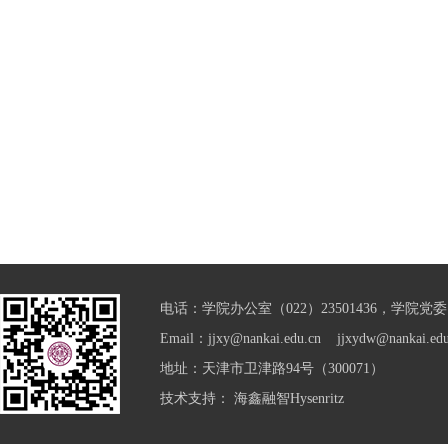
电话：学院办公室（022）23501436，学院党委（0
Email：jjxy@nankai.edu.cn jjxydw@nankai.edu
地址：天津市卫津路94号（300071）
技术支持：
海鑫融智Hysenritz