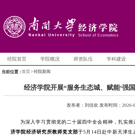
经院首页
学院概况
师资队伍
学科建设
首页
>
经院新闻
当前位置：
经济学院开展“服务生态城、赋能‘强国
发布者：刘佳欢
发布时间：2026-0
为深入学习贯彻党的二十届四中全会精神，扎实推
济学院经济研究所教师党支部
于
5
月
14
日赴中新天津
生