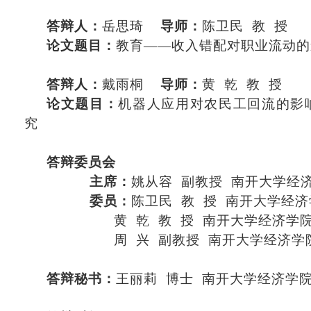
答辩人：
岳思琦
导师：
陈卫民
教
授
论文题目：
教育
——收入错配对职业流动的
答辩人：
戴雨桐
导师：
黄
乾
教
授
论文题目：
机器人应用对农民工回流的影
究
答辩委员会
主席：
姚从容
副教授
南开大学经
委员：
陈卫民
教
授
南开大学经济
黄
乾
教
授
南开大学经济学
周
兴
副教授
南开大学经济学
答辩秘书：
王丽莉
博士
南开大学经济学