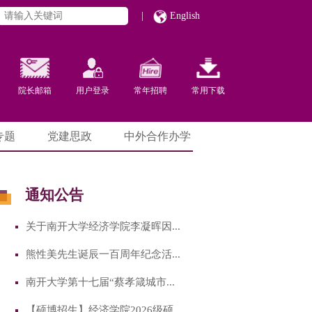
|
English
院长邮箱
用户登录
常年招聘
常用下载
专题
党建思政
中外合作办学
通知公告
关于南开大学经济学院李凝晖因...
熊性美先生诞辰一百周年纪念活...
南开大学第十七届“蔡孝箴城市...
【硕博招生】经济学院2026级硕...