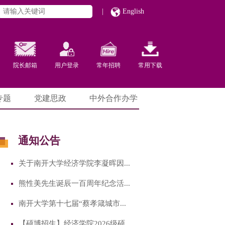
|
English
院长邮箱
用户登录
常年招聘
常用下载
专题
党建思政
中外合作办学
通知公告
关于南开大学经济学院李凝晖因...
熊性美先生诞辰一百周年纪念活...
南开大学第十七届“蔡孝箴城市...
【硕博招生】经济学院2026级硕...