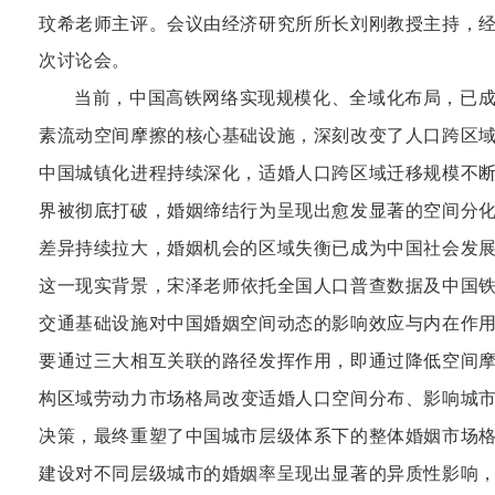
玟希老师
主评。会议由
经济研究所所长刘刚教授
主持，
次讨论会。
当前，中国高铁网络实现规模化、全域化布局，已
素流动空间摩擦的核心基础设施，深刻改变了人口跨区
中国城镇化进程持续深化，适婚人口跨区域迁移规模不
界被彻底打破，婚姻缔结行为呈现出愈发显著的
空间分
差异持续拉大，婚姻机会的区域失衡已成为中国社会发
这一现实背景，宋泽
老师
依托全国人口普查数据
及
中国
交通基础设施对中国婚姻空间动态的影响效应与内在作
要通过三大相互关联的路径发挥作用，即通过降低空间
构区域
劳动力市场格局
改变适婚人口空间分布、影响城
决策，最终重塑了中国
城市层级体系
下的整体婚姻市场
建设对不同层级城市的婚姻率呈现出显著的
异质性影响