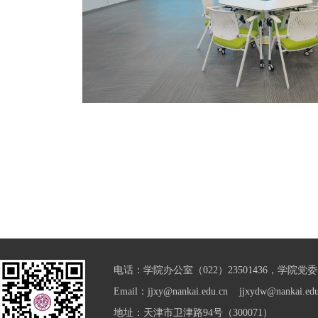
电话：学院办公室（022）23501436，学院党委（0
Email：jjxy@nankai.edu.cn jjxydw@nankai.edu
地址：天津市卫津路94号（300071）