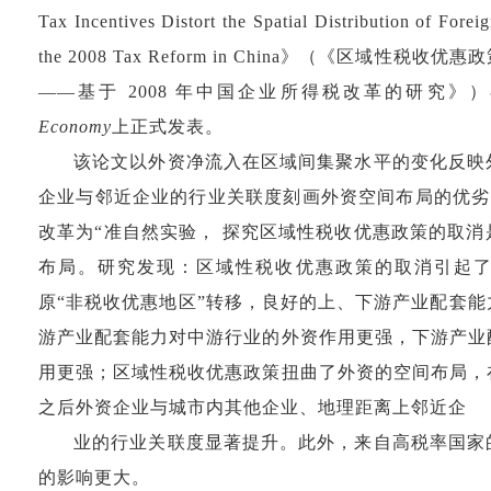
Tax
Incentives Distort the Spatial Distribution of For
the 2008 Tax
Reform in China
》（《区域性税收优惠政
——基于
2008
年中
国企业所得税改革的研究》
Economy
上正式发表。
该论文以外资净流入在区域间集聚水平的变化反映
企业与
邻近企业的行业关联度刻画外资空间布局的优
改革为“准自
然实验， 探究区域性税收优惠政策的取消
布局。研究发现：区
域性税收优惠政策的取消引起
原
“
非税收优惠地区
”
转移，良好
的上、下游产业配套能
游产业配套能力对中游行业的外资作用
更强，下游产业
用更强；区域性税收优惠政策扭曲了外资的空
间布局，
之后外资企业与城市内其他企业、地理距离上邻近企
业的行业关联度显著提升。此外，来自高税率国家
的影响更大。