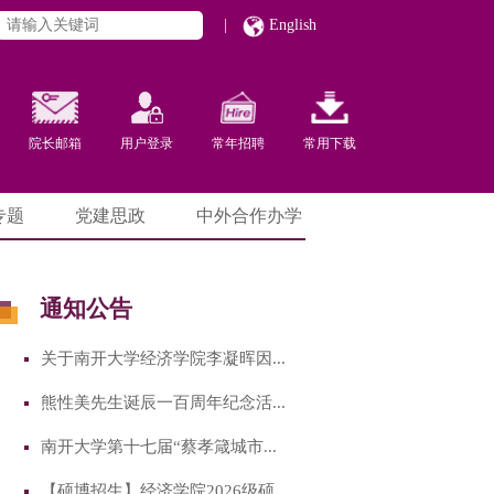
|
English
院长邮箱
用户登录
常年招聘
常用下载
专题
党建思政
中外合作办学
通知公告
关于南开大学经济学院李凝晖因...
熊性美先生诞辰一百周年纪念活...
南开大学第十七届“蔡孝箴城市...
【硕博招生】经济学院2026级硕...