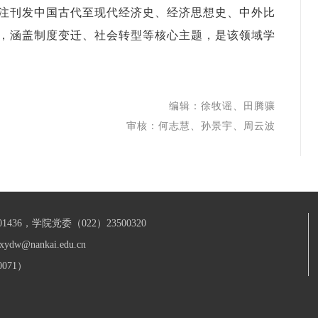
注刊发中国古代至现代经济史、经济思想史、中外比
，涵盖制度变迁、社会转型等核心主题，是该领域学
编辑：徐牧谣、田腾骧
审核：何志慧、孙景宇、周云波
436，学院党委（022）23500320
xydw@nankai.edu.cn
071）