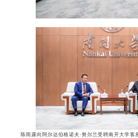
陈雨露向阿尔达伯格诺夫·努尔兰受聘南开大学客