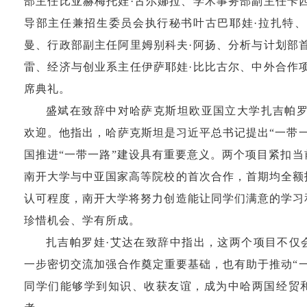
部主任比亚赫梅托娃·古尔娜拉、学术事务部副主任卡
导部主任兼招生委员会执行秘书叶古巴耶娃·拉扎特、
曼、行政部副主任阿里姆别科夫·阿扬、分析与计划部
雷、经济与创业系主任伊萨耶娃·比比古尔、中外合作
席典礼。
盛斌在致辞中对哈萨克斯坦欧亚国立大学扎吉帕罗
欢迎。他指出，哈萨克斯坦是习近平总书记提出“一带
国推进“一带一路”建设具有重要意义。两个项目紧扣
南开大学与中亚国家高等院校的首次合作，首期均全额
认可程度，南开大学将努力创造能让同学们满意的学习
珍惜机会、学有所成。
扎吉帕罗娃·艾达在致辞中指出，这两个项目不仅
一步密切交流加强合作奠定重要基础，也有助于推动“
同学们能够学到知识、收获友谊，成为中哈两国经贸