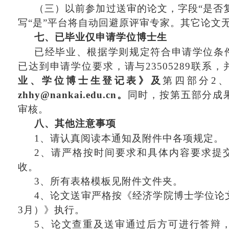
（三）以前参加过送审的论文，字段
“是否
写“是”平台将自动回避原评审专家。其它论文
七、已毕业仅申请学位博士生
已经毕业、根据学则规定符合申请学位条
已达到申请学位要求，请与
23505289联系
业
、
学位博士生登记表》
及
第四部分
2
zhhy@nankai.edu.cn。
同时，
按第五部分成
审核。
八、其他注意事项
1、请认真阅读
本通知及
附件中各项规定。
2、请严格按时间要求
和具体内容要求
提
收
。
3、
所有
表格模板见附件文件夹。
4、论文送审严格按《经济学院博士学位论文
3月）》执行。
5、论文查重及送审通过后方可进行答辩