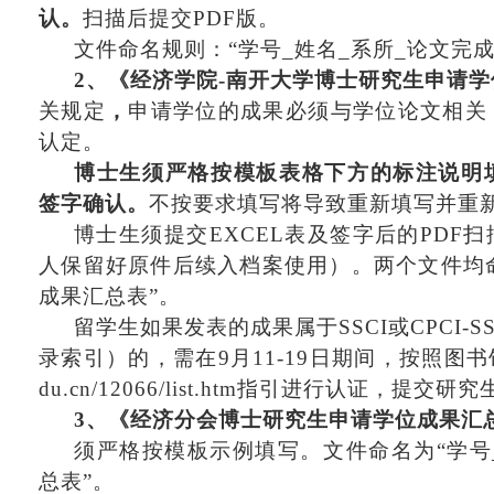
认。
扫描后提交
PDF版。
文件命名规则：
“学号_姓名_系所_论文完
2、《
经济学院
-
南开大学博士研究生申请学
关规定
，
申请学位的成果必须与学位论文相关
认定。
博士生须严格按模板表格下方的标注说明
签字
确认。
不按要求填写将导致重新填写并重
博士生须
提交
EXCEL
表及签字后的
PDF
人保留好原件后续入档案使用）
。
两个
文件均
成果汇总表
”。
留学生
如果发表的成果属于
SSCI
或
CPCI
录索引）的
，需
在
9
月
11
-
19
日期
间，按照图书
du.cn/12066/list.htm指引
进行认证，提交研究
3、《经济分会
博士研究生申请学位成果汇
须严格按模板示例填写。
文件命名为
“学号
总表
”
。