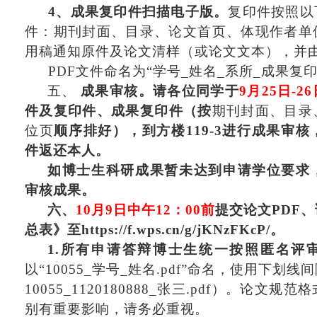
4、
成果复印件
扫描电子版
。
复印件按照以
件：
期刊
封面、目录、论文首页、体现作者单
用稿通知原件及论文清样（或论文文本），并
PDF文件命名为“学号
_
姓名
_
系所
_
成果
复
五、
成果审核。
请
各位同学
于
9
月
25日-2
件及
复印件
、
成果复印件（按
期刊
封面、目录
位页
顺序排好），
到方楼
119
-3
进行成果审核
件返还本人。
如博士生科研成果暂未达到申请学位要求
审核成果。
六、
10
月
9
日
中午
12
：
00前
提交论文
PDF
、
总表》
至
https://f.wps.cn/g/jKNzFKcP/
。
1.
所有
申请答辩
博士生统一按照匿名评
以
“10055_学号_姓名.pdf”命名，使用下
100
55_1120180888_张三.pdf）。论文
别有重要影响，请务必重视。