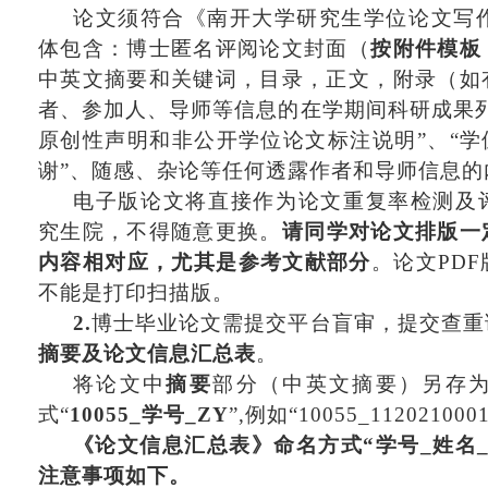
论文须符合《南开大学研究生学位论文写
体包含：博士匿名评阅论文封面
（
按附件模板
中英文摘要和关键词，目录，正文，附录（如
者、参加人、导师等信息的在学期间科研成果
原创性声明和非公开学位论文标注说明”、“学
谢”、随感、杂论等任何透露作者和导师信息的
电子版论文将直接作为论文重复率检测及
究生院，不得随意更换。
请同学对论文排版一
内容相对应，尤其是参考文献部分
。论文
PD
不能是打印扫描版。
2.
博士毕业论文需提交平台盲审，提交查重
摘要及论文信息汇总表
。
将论文中
摘要
部分（中英文摘要）另存
式
“
10055_学号_ZY
”,例如“10055_112021000
《论文信息汇总表》命名方式
“学号_姓名
注意事项如下。