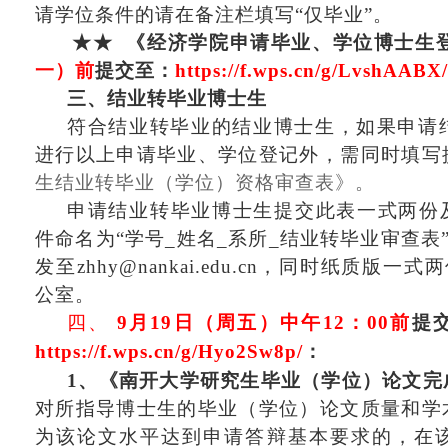
请学位条件的请在备注栏填写“仅毕业”。
★★
《
经济学院
申请毕业
、
学位博士生
一）
前
提交
至
：
https://f.wps.cn/g/LvshAABX
三、结业转毕业博士生
符合结业转毕业的结业博士生，如果申请
进行以上申请毕业、学位登记外，需同时填写
生结业转毕业（学位）资格审查表》。
申请结业转毕业博士生提交此表一式两份
件命名为“学号_姓名_系所_结业转毕业审查表
发至
zhhy@nankai.edu.cn，同时纸质版
公室。
四、
9
月
19
日
（
周五）中
午
12
：
00前
提
https://f.wps.cn/g/Hyo2Sw8p/
：
1、
《
南开大学
研究生
毕业（学位）论文完
对所指导博士生的毕业（学位）论文质量和学
为该论文水平达到申请答辩基本要求的，在