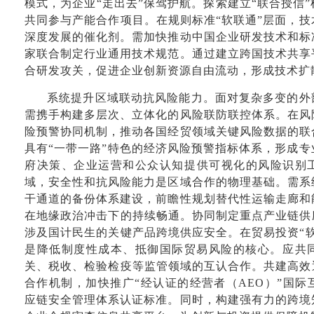
模式，为企业“走出去”保驾护航。探索建立“联合授信
共同参与产能合作项目。在规则标准“软联通”层面，
深度发展的催化剂。需加快推动中国企业研发技术和标
家联合制定行业通用技术规范。通过建立跨国技术共享
合研发攻关，促进企业创新资源自由流动，形成技术扩
系统提升区域联动抗风险能力。面对复杂多变的外
需携手构建多层次、立体化的风险联防联控体系。在风
险预警协同机制，推动各国经贸领域关键风险数据的联
具有“一带一路”特色的经济风险预警指标体系，形成
府决策、企业运营和公众认知提供可视化的风险识别工
域，安全性和抗风险能力是区域合作的物理基础。需系
干通道的备份体系建设，前瞻性规划替代性运输走廊和
在地缘政治冲击下的持续畅通。协同制定重点产业链供
涉及国计民生的关键产品跨境供应安全。在贸易投资“
是降低制度性成本、抵御国际贸易风险的核心。应共
关、税收、检验检疫等监管领域的互认合作。共建高效
合作机制，加快推广“经认证的经营者（AEO）”国
应链安全管理体系认证标准。同时，构建强有力的跨境