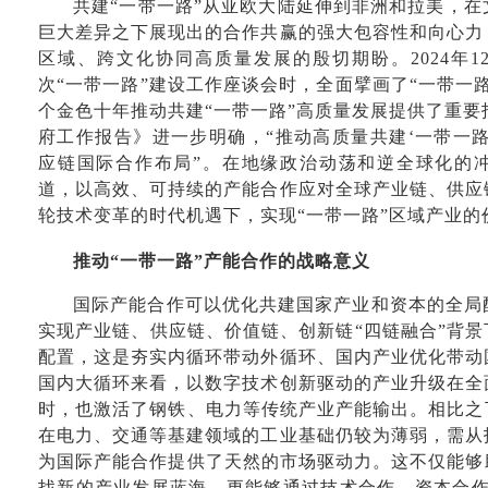
共建“一带一路”从亚欧大陆延伸到非洲和拉美，
巨大差异之下展现出的合作共赢的强大包容性和向心力
区域、跨文化协同高质量发展的殷切期盼。2024年
次“一带一路”建设工作座谈会时，全面擘画了“一带一
个金色十年推动共建“一带一路”高质量发展提供了重要指
府工作报告》进一步明确，“推动高质量共建‘一带一
应链国际合作布局”。在地缘政治动荡和逆全球化的
道，以高效、可持续的产能合作应对全球产业链、供应
轮技术变革的时代机遇下，实现“一带一路”区域产业的
推动“一带一路”产能合作的战略意义
国际产能合作可以优化共建国家产业和资本的全局
实现产业链、供应链、价值链、创新链“四链融合”背景
配置，这是夯实内循环带动外循环、国内产业优化带动
国内大循环来看，以数字技术创新驱动的产业升级在全
时，也激活了钢铁、电力等传统产业产能输出。相比之
在电力、交通等基建领域的工业基础仍较为薄弱，需从
为国际产能合作提供了天然的市场驱动力。这不仅能够
找新的产业发展蓝海，更能够通过技术合作、资本合作