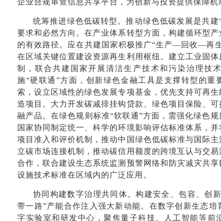
企业合规审查信息共享平台，为创新与投资提供保障机
统筹推进绿色低碳转型。推动绿色低碳发展是共建
要求和必然方向。在产业体系转型方面，构建循环型产
的有效路径。应在共建国家积极推广“生产—回收—再
在区域关键位置建设资源再生利用枢纽。建立工业固体
制，联合共建国家开展清洁生产技术和污染治理技
施“硬联通”方面，创新绿色金融工具是支撑转型的重
索，设立区域性的绿色发展专项基金，优先支持可再生
造项目。大力开发碳减排挂钩贷款、绿色项目保险、可
融产品。在绿色规则标准“软联通”方面，需强化绿色
国家协同制定统一、科学的环境影响评估标准体系，并
项目准入和评价机制，推动中国绿色低碳标准与国际主
立碳市场连接机制，推动碳信用额度的跨境互认与交易
合作，联合建设生态系统监测预警网络和防灾减灾共享
设施技术标准在区域内的广泛应用。
协同构建数字治理共同体。构建安全、包容、创新
带一路”产能合作注入强大新动能。在数字创新生态培
字实验室和研发中心，聚焦量子科技、人工智能等前