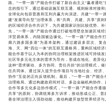
路。“一带一路”产能合作打破了新自由主义“赢者通吃
念的指引下，通过基础设施互联互通、规则标准对接和
全球化向包容普惠和互利共赢方向演进。共建“一带一
建“发展导向型”治理体系，将“共商、共建、共享”原
的区域经济合作共识下，为共建国家识别比较优势、补
先，“一带一路”产能合作通过打破地理壁垒加速区域
洋贸易体系，内陆国被边缘化。“一带一路”产能合作打
廊六路多国多港”为基本架构，通过建设多层次、复
海、天、网“四位一体”的互联互通格局，重构区域经济
能合作基于以人为本的协同治理框架推进区域可持续发
社区等多元化主体的需求为导向，形成在地化、差异化
这种“需求驱动、多方协同、责任共担”的治理模式，
任共同体。通过深入提升合作项目与当地社会、经济、
协作”互促的正向反馈机制。最后，“一带一路”产能
治理格局。通过构建政府间对话、多边金融机构协作、
合作等多元化多边协作模式，“一带一路”产能合作遵
共享”的原则，协调统筹多方诉求，推动形成公正、普
善全球治理注入强劲动能，推动构建开放型世界经济与