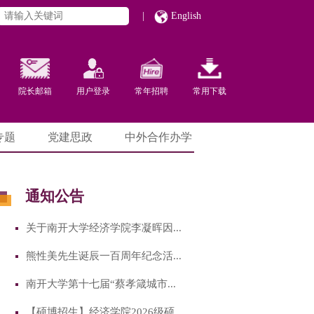
|
English
院长邮箱
用户登录
常年招聘
常用下载
专题
党建思政
中外合作办学
通知公告
关于南开大学经济学院李凝晖因...
熊性美先生诞辰一百周年纪念活...
南开大学第十七届“蔡孝箴城市...
【硕博招生】经济学院2026级硕...