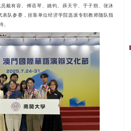
成员戴有容、傅语琴、姚钧、薛天宇、于子朔、张沐
代表队参赛，挂靠单位经济学院选派专职教师随队指
持。