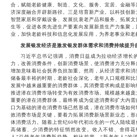
合，赋能老龄健康、制造、文化、服务、宜居、金融等
济深度融合开辟新路径。三是培育新产业。以科技创新
智慧家居和穿戴设备、发展抗衰老产品和服务、拓展文
生等，促进各类先进生产要素向发展新质生产力集聚，
业，加快老龄科技和信息化发展应用，为养老事业和老
发展银发经济是激发银发群体需求和消费持续提升
习近平总书记强调，消费日益成为拉动经济增长
力，改善消费条件，创新消费场景，使消费潜力充分释
增加意味着社会抚养负担加重。然而，从经济需求和消
储备最丰裕的时期，老龄社会深化，老年人口规模和比
发展中越来越重要的消费群体，其消费需求构成是影响
推进潜在消费市场转变为有效消费市场。规模越来越庞
重要的潜在消费群体，最终将成为促进消费和扩大内需
口为基础的潜在消费市场已然形成，潜在消费市场如何
效消费市场是关键，要着力拓展消费新场景新业态，形
体消费活力。随着上世纪60年代初出生的一代人陆续
高储蓄、少消费的特征悄然改变。收入不错、舍得花
人”引领老年消费新趋势。相比前辈，“新老年人”的