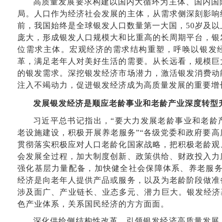
高质量发展要求构建以国内大循环为主体、国内国
局。人口作为经济社会发展的主体，从需求侧深刻影响
前，我国始终是全球银发人口数量第一大国，50岁及
庞大，形成银发人口规模大和比重高的长周期平台，银
位需求主体。宏观经济的需求结构重塑，呼唤以银发
革，满足老年人对美好生活的需要。从长远看，规模巨
的银发需求。深挖银发经济市场潜力，激活银发消费动
注入不竭动力，促进银发经济成为高质量发展的重要增
发展银发经济是顺应老龄事业和老龄产业深度转型
习近平总书记指出，“要大力发展老龄事业和老龄
老设施建设，积极开展养老服务”“各级党委和政府要
贯彻落实积极应对人口老龄化国家战略，把积极老龄观
会发展全过程，加大制度创新、政策供给、财政投入力
强化基层力量配备，加快健全社会保障体系、养老服务
经济是向老年人提供产品或服务，以及为老龄阶段做准
涉及面广、产业链长、业态多元、潜力巨大。银发经济基
色产业体系，关系国民经济的方方面面。
深化供给侧结构性改革，引领银发经济高质量发展