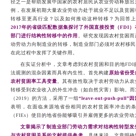
径之一是帮助发展中国家的农村居民从农业劳动释放出
例，在发展初期大量农业劳动力处于就业不足以及贫困
转移至更高行业？以及如何推动这种转移？为回答
2017年的省级匹配数据集探讨了外国直接投资（FDI
部门进行结构性转移中的作用
。研究发现因农村贫困而
动劳动力向制造业的转移，制造业部门必须对农村移民
在此过程中发挥了关键作用。
在实证分析中，文章考虑到农村贫困和目的地FD
法观测的混杂因素而具有内生性。首先构建
原始省份受
农村贫困率工具变量
。其有效性取决于农村劳动力从农
转移受到农业收入的外生冲击（如自然灾害）影响。而对于FD
（2019）的方法，采用了一组
“leave-out-push-p
表明，在面临来源地省份相同的农村贫困率冲击的
（FIEs）使目的地省份能够吸引并雇佣更多的农业劳动
文章揭示了制造业部门劳动力需求对结构性转型发
与农村贫困关系的文献提供参考。
具体来说，文章明确