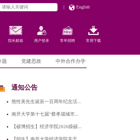
|
English
院长邮箱
用户登录
常年招聘
常用下载
专题
党建思政
中外合作办学
通知公告
熊性美先生诞辰一百周年纪念活...
南开大学第十七届“蔡孝箴城市...
【硕博招生】经济学院2026级硕...
【招生】南开大学经济学院关于...