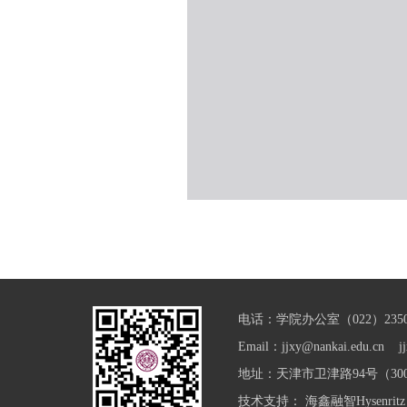
电话：学院办公室（022）23501
Email：jjxy@nankai.edu.cn jj
地址：天津市卫津路94号（300
技术支持：
海鑫融智Hysenritz