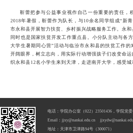
靳蕾把参与公益事业视作自己一份重要的责任，
2018年暑假，靳蕾作为队长，与10余名同学组成“新
市永和县开展智力扶贫、乡村振兴战略服务工作。永和
同时也是国家扶贫开发工作重点县。小分队主动与各方联
大学生暑期同心营”活动与临汾市永和县的扶贫工作的
开阔眼界，树立志向，用实际行动增强孩子们改变命运
织永和县12名小学生来到天津，走进南开大学，感受
电话：学院办公室（022）23501436，学院党委（0
Email：jjxy@nankai.edu.cn jjxydw@nankai.edu
地址：天津市卫津路94号（300071）