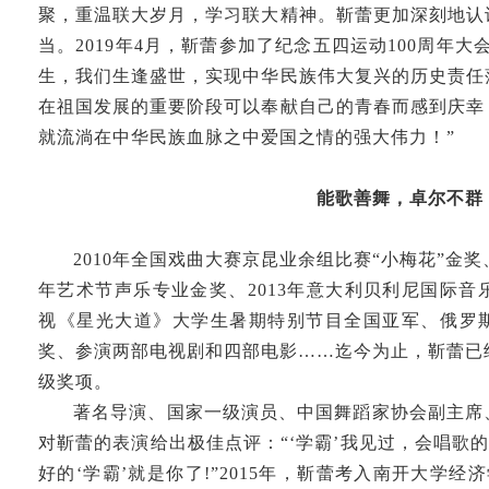
聚，重温联大岁月，学习联大精神。靳蕾更加深刻地认
当。2019年4月，靳蕾参加了纪念五四运动100周年
生，我们生逢盛世，实现中华民族伟大复兴的历史责任
在祖国发展的重要阶段可以奉献自己的青春而感到庆幸
就流淌在中华民族血脉之中爱国之情的强大伟力！”
能歌善舞，卓尔不群
2010年全国戏曲大赛京昆业余组比赛“小梅花”金奖
年艺术节声乐专业金奖、2013年意大利贝利尼国际音乐
视《星光大道》大学生暑期特别节目全国亚军、俄罗
奖、参演两部电视剧和四部电影……迄今为止，靳蕾已
级奖项。
著名导演、国家一级演员、中国舞蹈家协会副主席
对靳蕾的表演给出极佳点评：“‘学霸’我见过，会唱歌的
好的‘学霸’就是你了!”2015年，靳蕾考入南开大学经济