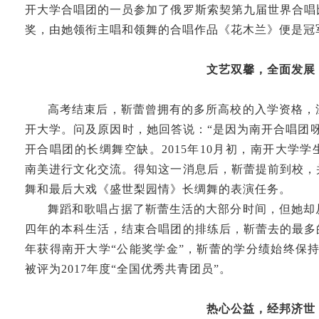
开大学合唱团的一员参加了俄罗斯索契第九届世界合唱
奖，由她领衔主唱和领舞的合唱作品《花木兰》便是冠
文艺双馨，全面发展
高考结束后，靳蕾曾拥有的多所高校的入学资格，
开大学。问及原因时，她回答说：“是因为南开合唱团
开合唱团的长绸舞空缺。2015年10月初，南开大学
南美进行文化交流。得知这一消息后，靳蕾提前到校，
舞和最后大戏《盛世梨园情》长绸舞的表演任务。
舞蹈和歌唱占据了靳蕾生活的大部分时间，但她却
四年的本科生活，结束合唱团的排练后，靳蕾去的最多
年获得南开大学“公能奖学金”，靳蕾的学分绩始终保持在
被评为2017年度“全国优秀共青团员”。
热心公益，经邦济世