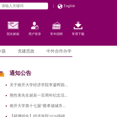
|
English
院长邮箱
用户登录
常年招聘
常用下载
专题
党建思政
中外合作办学
通知公告
关于南开大学经济学院李凝晖因...
熊性美先生诞辰一百周年纪念活...
南开大学第十七届“蔡孝箴城市...
【硕博招生】经济学院2026级硕...