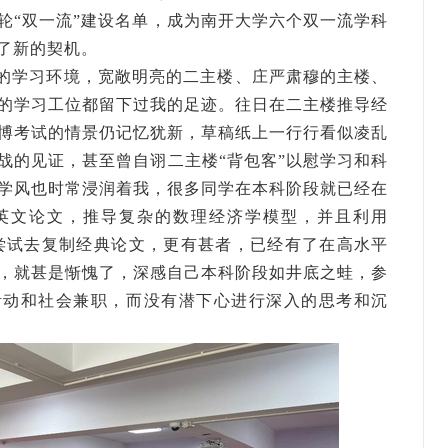
轮“双一流”建设名单，成为南开大学六个双一流学科
了新的契机。
的学习环境，宽敞明亮的二主楼、庄严肃穆的主楼、
的学习工位都留下过我的足迹。往日在二主楼推导经
博考试的情景仍记忆犹新，草稿纸上一行行看似凌乱
战的见证，甚至曾自诩二主楼“背包客”以慰学习和科
学风也时常浸润着我，很多同学在本科阶段就已经在
英文论文，推导复杂的数理经济学模型，并且利用
软件尝试去复制经典论文，更有甚者，已经有了在高水平
，就甚是惭愧了，深感自己本科阶段如井底之蛙，参
活动和社会兼职，而没有潜下心进行深入的思考和沉