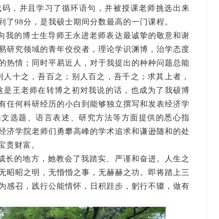
A代码，并且学习了循环语句，并被授课老师挑选出来
到了98分，是我硕士期间分数最高的一门课程。
向我的博士生导师王永进老师表达最诚挚的敬意和谢
易研究领域的青年佼佼者，理论学识渊博，治学态度
的热情；同时平易近人，对于我提出的种种问题总能
别人十之，吾百之；别人百之，吾千之；求其上者，
这是王老师在转博之初对我说的话，也成为了我硕博
有任何科研经历的小白到能够独立撰写和发表经济学
论文选题、语言表述、研究方法等方面提供的悉心指
经济学院老师们勇攀高峰的学术追求和谦逊随和的处
宝贵财富。
成长的地方，她教会了我踏实、严谨和奋进。人生之
无昭昭之明，无惛惛之事，无赫赫之功。即将踏上三
为感召，践行公能情怀，日积跬步，躬行不辍，做有