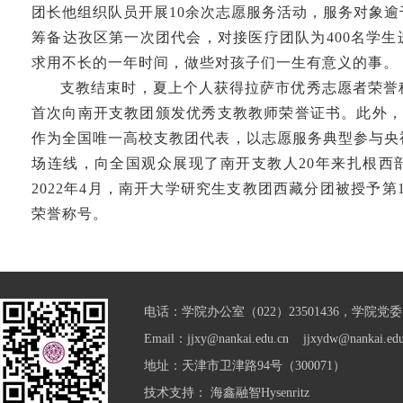
团长他组织队员开展10余次志愿服务活动，服务对象
筹备达孜区第一次团代会，对接医疗团队为400名学
求用不长的一年时间，做些对孩子们一生有意义的事。
支教结束时，夏上个人获得拉萨市优秀志愿者荣誉
首次向南开支教团颁发优秀支教教师荣誉证书。此外，2
作为全国唯一高校支教团代表，以志愿服务典型参与央
场连线，向全国观众展现了南开支教人20年来扎根西
2022年4月，南开大学研究生支教团西藏分团被授予第
荣誉称号。
电话：学院办公室（022）23501436，学院党委（0
Email：jjxy@nankai.edu.cn jjxydw@nankai.edu
地址：天津市卫津路94号（300071）
技术支持：
海鑫融智Hysenritz