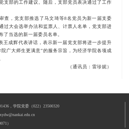
党支部的工作建议。随后，支部党员表决通过了工作
审查，党支部推选了马文琦等8名党员为新一届支委
通过大会选举办法和监票人、计票人名单，党支部进
布了当选的新一届委员名单。
表王成辉代表讲话，表示新一届党支部将进一步提升
学院广大师生更满意”的服务宗旨，为经济学院各项成
。
（通讯员：雷珍妮）
436，学院党委（022）23500320
xydw@nankai.edu.cn
071）