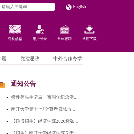
|
English
院长邮箱
用户登录
常年招聘
常用下载
专题
党建思政
中外合作办学
通知公告
熊性美先生诞辰一百周年纪念活...
南开大学第十七届“蔡孝箴城市...
【硕博招生】经济学院2026级硕...
【招生】南开大学经济学院关于...