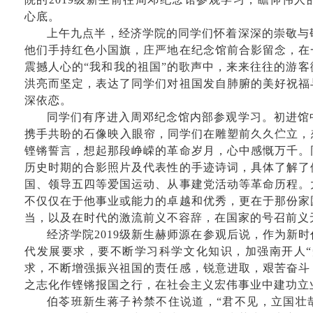
心底。
上午九点半，经济学院的同学们怀着深深的崇敬与
他们手持红色小国旗，庄严地在纪念馆前合影留念，在
震撼人心的“我和我的祖国”的歌声中，来来往往的游
洪亮而坚定，表达了同学们对祖国发自肺腑的美好祝福
深依恋。
同学们有序进入周邓纪念馆内部参观学习。初进馆
携手共盼的石像映入眼帘，同学们在雕塑前久久伫立，
铿锵誓言，想起那段峥嵘的革命岁月，心中感慨万千。
历史时期的合影照片及代表性的手迹诗词，具体了解了
国、领导五四等爱国运动、从事建党活动等革命历程。
不仅仅在于他事业或能力的卓越和优秀，更在于那份家
当，以及在时代的激流前义不容辞，在国家的号召前义
经济学院2019
级新生赫师源在参观后说，作为新时
代发展要求，要不断学习科学文化知识，加强南开人“
求，不断增强振兴祖国的责任感，锐意进取，艰苦奋斗
之志化作铿锵报国之行，在社会主义宏伟事业中建功立
伯苓班新生蒋子衿禁不住说道，“君不见，立国壮