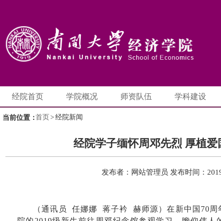
经院首页
学院概况
师资队伍
学科建设
首页
>
经院新闻
当前位置：
经院学子缅怀周邓先烈 厚植爱
发布者：网站管理员
发布时间：2019-
（通讯员
任娜娜
蒋子衿
赫师源）在新中国70
周
院的
2019
级新生前往周邓纪念馆参观学习，瞻仰伟人