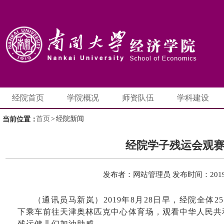
经院首页
学院概况
师资队伍
学科建设
首页
>
经院新闻
当前位置：
经院学子残运会观
发布者：网站管理员
发布时间：2019-
（通讯员
马新岚）
2019
年
8
月
28
日早，经院全体
25
下乘车前往天津奥林匹克中心体育场，
观看
中华人民共
残运健儿们加油
助威
。