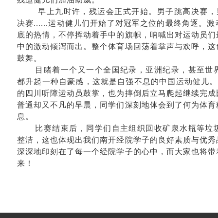
早上九时许，残运会正式开始。男子跳高决赛，
决赛
......
运动健儿们开始了对冠军之位的最终角逐。激
底的热情，不停挥动着手中的旗帜，呐喊出对运动员们
中的激动倾泻而出。整个体育场回荡着掌声与欢呼，这
鼓舞。
目睹着一个又一个全国纪录，亚洲纪录，甚至世
都升起一种自豪感，这就是自强不息的
中国运动
健儿。
的四川听障运动员鼓掌，也为摔倒后立马爬起继续完成
普通却又不凡的早晨，同学们深刻地体会到了何为体育
息。
比赛结束后，同学们自主组织回收矿泉水瓶等垃
整洁，这也体现出我们南开经院学子的良好素质与优秀
深深地印刻在了每一个经院学子的心中，而大家也将带
来！