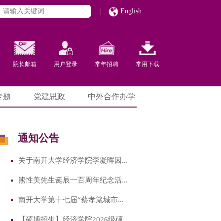
|
English
院长邮箱
用户登录
常年招聘
常用下载
专题
党建思政
中外合作办学
通知公告
关于南开大学经济学院李凝晖因...
熊性美先生诞辰一百周年纪念活...
南开大学第十七届“蔡孝箴城市...
【硕博招生】经济学院2026级硕...